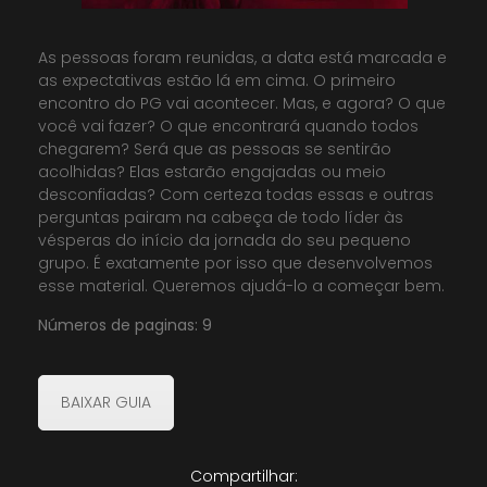
As pessoas foram reunidas, a data está marcada e
as expectativas estão lá em cima. O primeiro
encontro do PG vai acontecer. Mas, e agora? O que
você vai fazer? O que encontrará quando todos
chegarem? Será que as pessoas se sentirão
acolhidas? Elas estarão engajadas ou meio
desconfiadas? Com certeza todas essas e outras
perguntas pairam na cabeça de todo líder às
vésperas do início da jornada do seu pequeno
grupo. É exatamente por isso que desenvolvemos
esse material. Queremos ajudá-lo a começar bem.
Números de paginas: 9
BAIXAR GUIA
Compartilhar: