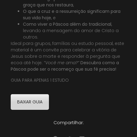
graça que nos restaura
,
O que a cruz e a ressurreição significam para
sua vida hoje
, e
Como viver a Páscoa além do tradicional
,
levando a mensagem do amor de Cristo a
outros.
Ideal para grupos, famílias ou estudo pessoal, este
material é um convite para celebrar a vitória de
Jesus sobre a morte e responder à pergunta que
ecoa até hoje:
“Você me ama?”
Descubra como a
Páscoa pode ser o recomeço que sua fé precisa!
GUIA PARA APENAS 1 ESTUDO
BAIXAR GUIA
Compartilhar: