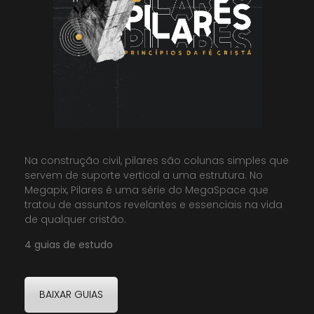
Na construção civil, pilares são colunas simples que
servem de suporte vertical a uma estrutura. No
Megapix, Pilares é uma série do MegaSpace que
tratou de assuntos revelantes e essenciais na vida
de qualquer cristão.
4 guias de estudo
BAIXAR GUIAS