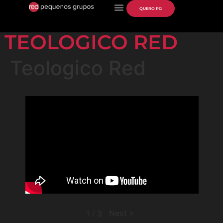
QUERO PG
TEOLOGICO RED
Teologico Red
Next
»
1
/
3