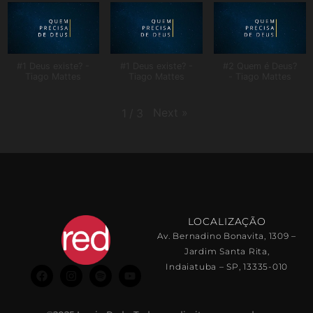
#1 Deus existe? -
#1 Deus existe? -
#2 Quem é Deus?
Tiago Mattes
Tiago Mattes
- Tiago Mattes
Next
»
1
/
3
LOCALIZAÇÃO
Av. Bernadino Bonavita, 1309 –
Jardim Santa Rita,
Indaiatuba – SP, 13335-010