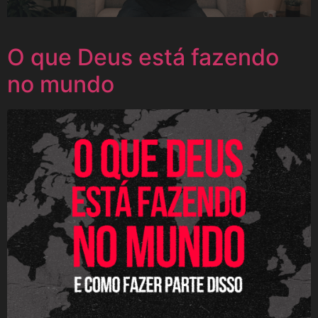
O que Deus está fazendo
no mundo