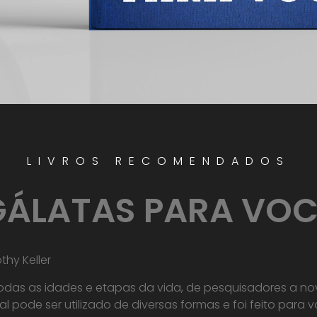
LIVROS RECOMENDADOS
GÁLATAS PARA VOC
hy Keller
todas as idades e etapas da vida, de pesquisadores a no
al pode ser utilizado de diversas formas e foi feito para v