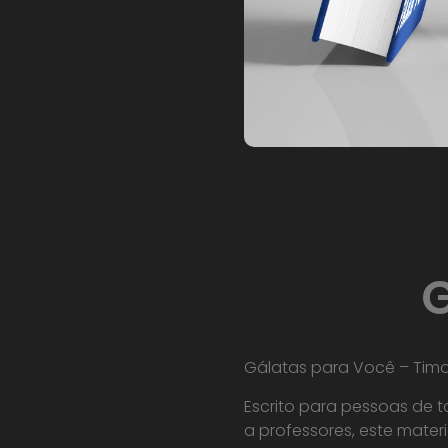
Gálatas para Você – Timot
Escrito para pessoas de 
a professores, este materi