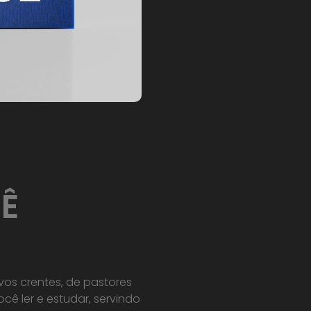
Ê
vos crentes, de pastores
ocê ler e estudar, servindo